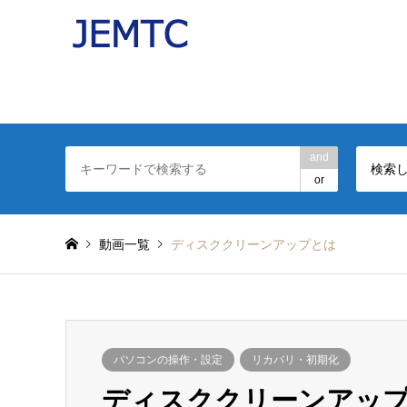
パソコンの操作を分かりやすい動画で解説したJEMT
日本電子機器補修協会(JEMTC：ジェムテク)監修。
and
検索
or
動画一覧
ディスククリーンアップとは
パソコンの操作・設定
リカバリ・初期化
ディスククリーンアッ