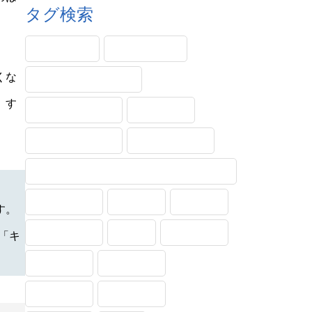
タグ検索
PINコード
Windows11
くな
エラー・メッセージ
」す
サンダーバード
システム
ショートカット
タッチパッド
トラブル対処法(トラブルシューティング)
フォルダー
メール
不具合
す。
印刷・保存
受信
各種設定
「キ
基本操作
実践動画
文字入力
用語解説