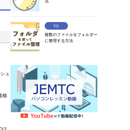
法
5位
複数のファイルをフォルダー
に整理する方法
ッシュ
蓄積
のは