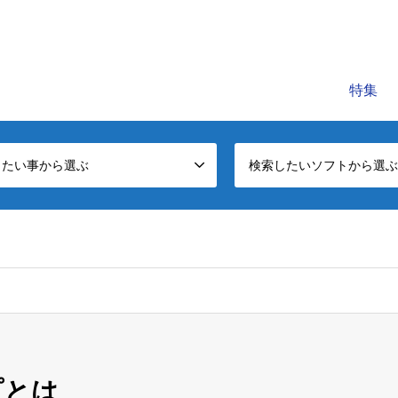
C公式レッスンビデオサイトです。初心者～中級者に役立つパソコンの知
特集
したい事から選ぶ
検索したいソフトから選ぶ
プとは