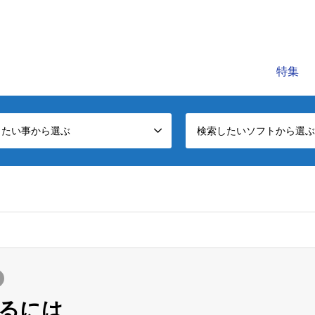
C公式レッスンビデオサイトです。初心者～中級者に役立つパソコンの知
特集
したい事から選ぶ
検索したいソフトから選ぶ
るには