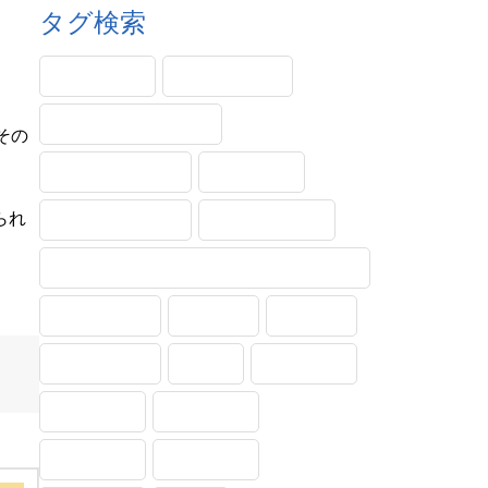
タグ検索
PINコード
Windows11
エラー・メッセージ
その
サンダーバード
システム
られ
ショートカット
タッチパッド
トラブル対処法(トラブルシューティング)
フォルダー
メール
不具合
印刷・保存
受信
各種設定
基本操作
実践動画
文字入力
用語解説