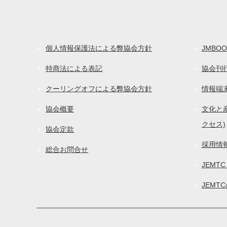
個人情報保護法による弊協会方針
JMBOO
特商法による表記
協会刊
クーリングオフによる弊協会方針
情報端
協会概要
文化と産
クセス)
協会定款
採用情
総合お問合せ
JEMT
JEMT