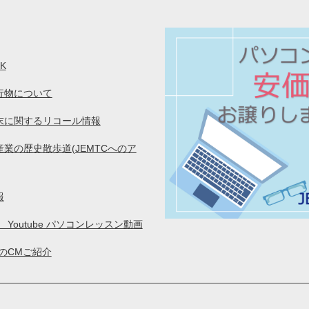
K
行物について
末に関するリコール情報
業の歴史散歩道(JEMTCへのア
報
C Youtube パソコンレッスン動画
CのCMご紹介