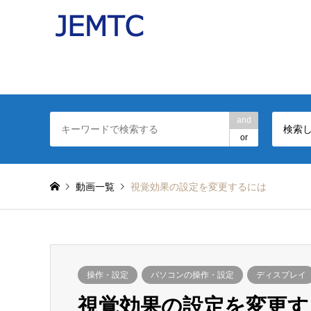
パソコンの操作を分かりやすい動画で解説したJEMT
日本電子機器補修協会(JEMTC：ジェムテク)監修。
and
検索
or
動画一覧
視覚効果の設定を変更するには
操作・設定
パソコンの操作・設定
ディスプレイ
視覚効果の設定を変更す