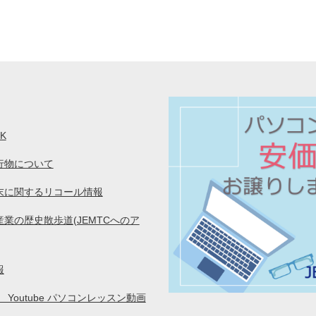
K
行物について
末に関するリコール情報
業の歴史散歩道(JEMTCへのア
報
C Youtube パソコンレッスン動画