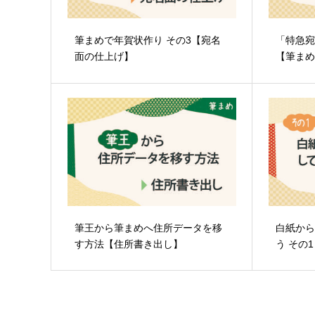
筆まめで年賀状作り その3【宛名
「特急
面の仕上げ】
【筆ま
筆王から筆まめへ住所データを移
白紙か
す方法【住所書き出し】
う その