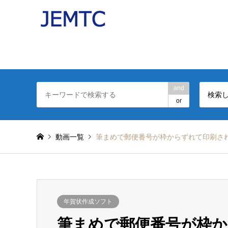
パソコンの操作を分かりやすい動画で解説したJEMT
日本電子機器補修協会(JEMTC：ジェムテク)監修。
and
検索
or
動画一覧
筆まめで郵便番号が枠からずれて印刷さ
年賀状作成ソフト
筆まめで郵便番号が枠