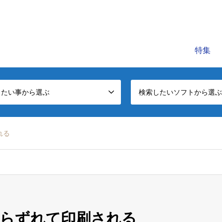
C公式レッスンビデオサイトです。初心者～中級者に役立つパソコンの知
特集
したい事から選ぶ
検索したいソフトから選ぶ
れる
からずれて印刷される