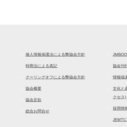
個人情報保護法による弊協会方針
JMBOO
特商法による表記
協会刊
クーリングオフによる弊協会方針
情報端
協会概要
文化と産
クセス)
協会定款
採用情
総合お問合せ
JEMT