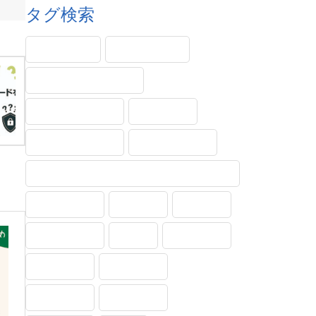
タグ検索
PINコード
Windows11
エラー・メッセージ
サンダーバード
システム
ショートカット
タッチパッド
トラブル対処法(トラブルシューティング)
フォルダー
メール
不具合
印刷・保存
受信
各種設定
基本操作
実践動画
文字入力
用語解説