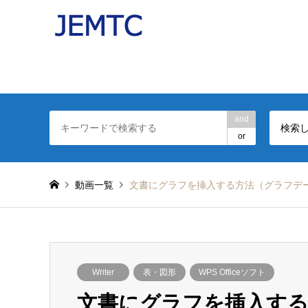
パソコンの操作を分かりやすい動画で解説したJEMT
日本電子機器補修協会(JEMTC：ジェムテク)監修。
and
検索
or
動画一覧
文書にグラフを挿入する方法（グラフデ
Writer
表・図形
WPS Officeソフト
文書にグラフを挿入する