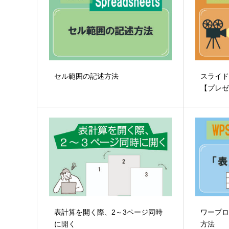
セル範囲の記述方法
スライ
【プレ
表計算を開く際、2～3ページ同時
ワープ
に開く
方法