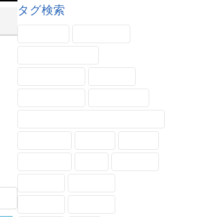
タグ検索
PINコード
Windows11
エラー・メッセージ
サンダーバード
システム
ショートカット
タッチパッド
トラブル対処法(トラブルシューティング)
フォルダー
メール
不具合
印刷・保存
受信
各種設定
基本操作
実践動画
文字入力
用語解説