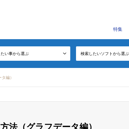
C公式レッスンビデオサイトです。初心者～中級者に役立つパソコンの知
特集
したい事から選ぶ
検索したいソフトから選ぶ
ータ編）
方法（グラフデータ編）