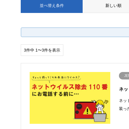
並べ替え条件
新しい順
3件中 1〜3件を表示
JE
ネッ
ネッ
装っ
す