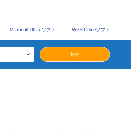
識を多数掲載しています。みらいへ活かすパソコン譲渡会の
Microsoft Officeソフト
WPS Officeソフト