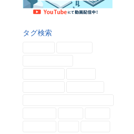
タグ検索
PINコード
Windows11
エラー・メッセージ
サンダーバード
システム
ショートカット
タッチパッド
トラブル対処法(トラブルシューティング)
フォルダー
メール
不具合
印刷・保存
受信
各種設定