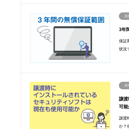
JE
3年
保証
状況
JE
譲渡
可能
譲渡
か？