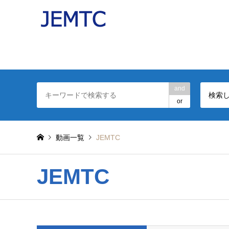
パソコンの操作を分かりやすい動画で解説したJEMT
日本電子機器補修協会(JEMTC：ジェムテク)監修。
and
検索
or
動画一覧
JEMTC
JEMTC