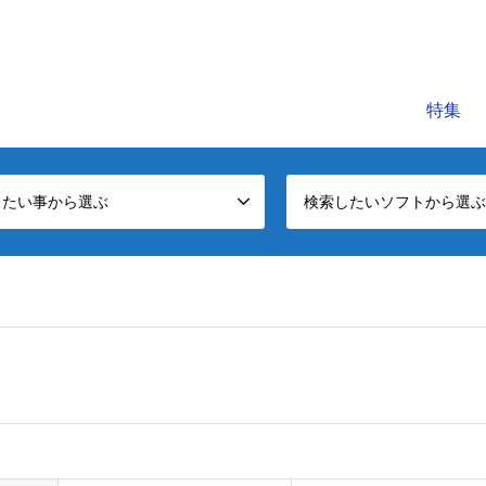
C公式レッスンビデオサイトです。初心者～中級者に役立つパソコンの知
特集
したい事から選ぶ
検索したいソフトから選ぶ