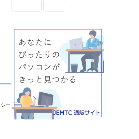
画面表示
設定
、シー