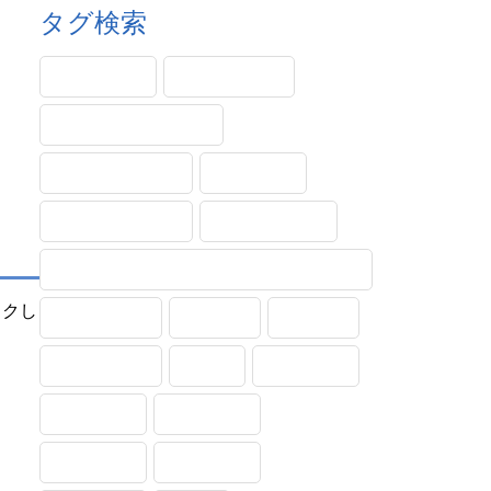
タグ検索
PINコード
Windows11
エラー・メッセージ
サンダーバード
システム
ショートカット
タッチパッド
トラブル対処法(トラブルシューティング)
ックし
フォルダー
メール
不具合
印刷・保存
受信
各種設定
基本操作
実践動画
文字入力
用語解説