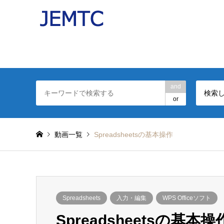
パソコンの操作を分かりやすい動画で解説したJEMT
日本電子機器補修協会(JEMTC：ジェムテク)監修。
and
検索
or
動画一覧
Spreadsheetsの基本操作
Spreadsheets
入力・編集
WPS Officeソフト
Spreadsheetsの基本操