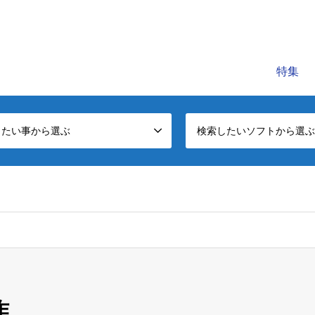
C公式レッスンビデオサイトです。初心者～中級者に役立つパソコンの知
特集
したい事から選ぶ
検索したいソフトから選ぶ
作