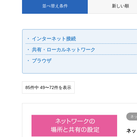
並べ替え条件
新しい順
インターネット接続
共有・ローカルネットワーク
ブラウザ
85件中 49〜72件を表示
ネ
す
ネッ