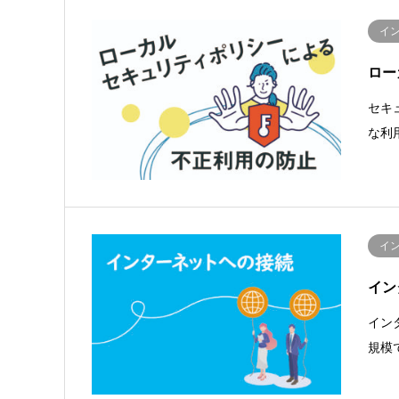
イ
ロー
セキ
な利
イ
イン
イン
規模