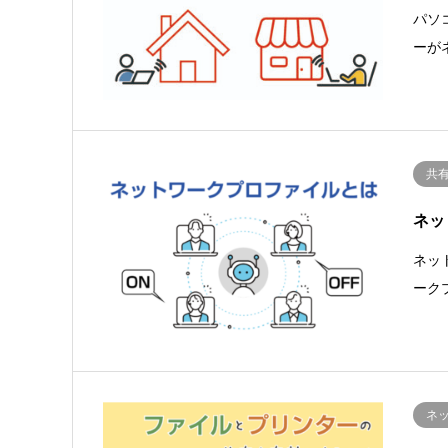
パソ
ーが
共
ネッ
ネッ
ーク
ネ