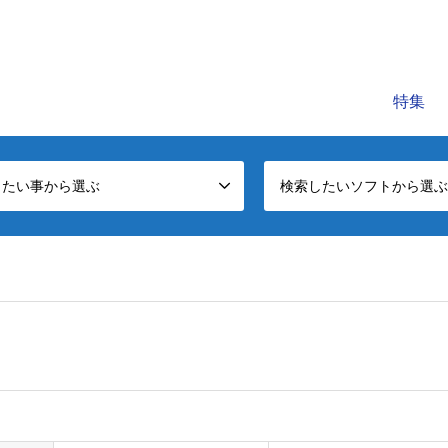
C公式レッスンビデオサイトです。初心者～中級者に役立つパソコンの知
特集
したい事から選ぶ
検索したいソフトから選ぶ