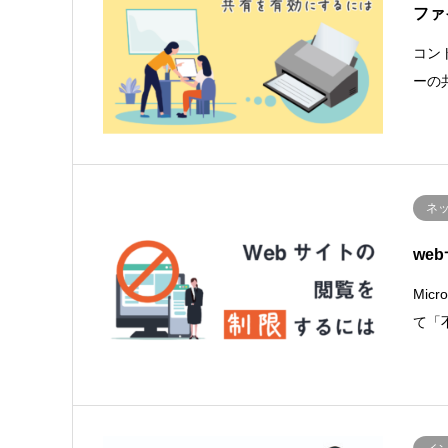
ファ
コン
ーの
ネ
we
Mi
て「