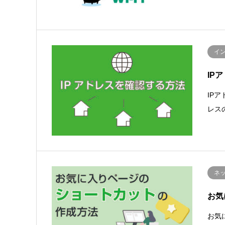
イ
IP
IPア
レス
ネ
お気
お気