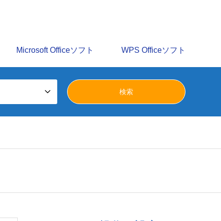
識を多数掲載しています。みらいへ活かすパソコン譲渡会の
Microsoft Officeソフト
WPS Officeソフト