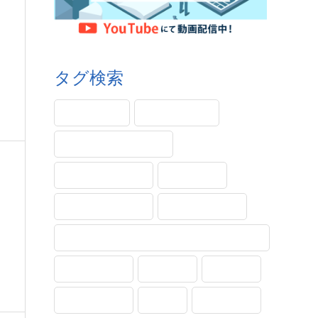
タグ検索
PINコード
Windows11
エラー・メッセージ
サンダーバード
システム
ショートカット
タッチパッド
トラブル対処法(トラブルシューティング)
フォルダー
メール
不具合
印刷・保存
受信
各種設定