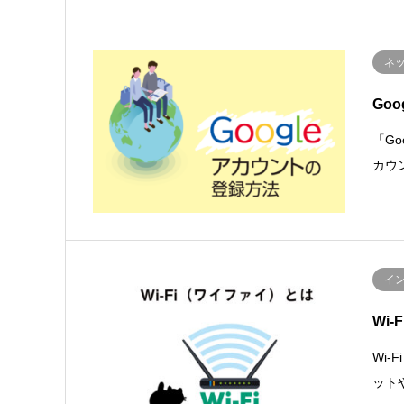
ネ
Go
「G
カウ
イ
Wi
Wi
ット