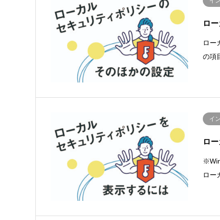
イ
ロー
ロー
の項
イ
ロー
※W
ロー