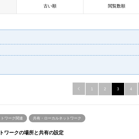
古い順
閲覧数順

1
2
3
4
ットワーク関連
共有・ローカルネットワーク
トワークの場所と共有の設定